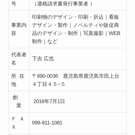
号
（適格請求書発行事業者 ）
印刷物のデザイン・印刷・折込｜看板
事業内
デザイン・製作｜ノベルティや販促商
容
品のデザイン・制作｜写真撮影｜WEB
制作｜など
代表者
下吉 広也
名
所 在
〒890-0036 鹿児島県鹿児島市田上台
地
４丁目４５−５
創
2016年7月1日
業
Ｆ Ａ
099-811-1081
Ｘ