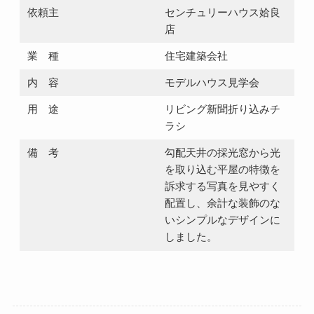
依頼主
センチュリーハウス姶良
店
業 種
住宅建築会社
内 容
モデルハウス見学会
用 途
リビング新聞折り込みチ
ラシ
備 考
勾配天井の採光窓から光
を取り込む平屋の特徴を
訴求する写真を見やすく
配置し、余計な装飾のな
いシンプルなデザインに
しました。