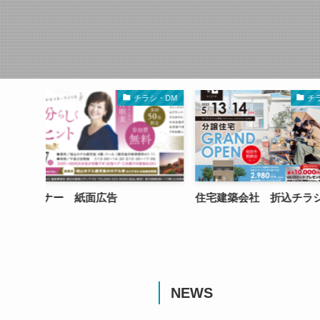
チラシ・DM
看板・販促
住宅建築会社 折込チラシ
経済団体 ポスター
NEWS