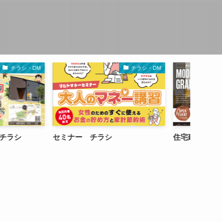
シ・DM
チラシ・DM
住宅建築会社 折込チラシ
子育て支援団体 手